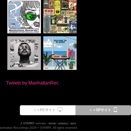
Tweets by ManhattanRec
＞＞PCサイト
＞＞SPサイト
A
STARRY
website -
terms
/
privacy
/
asct
-
Manhattan Recordings 2026 + STARRY. All rights reserved.