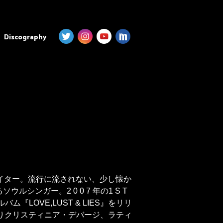
Discography
イター。流行に流されない、少し懐か
ガー。2 0 0 7 年の1 S T
『LOVE,LUST & LIES』をリリ
に渡りクリスティニア・デバージ、ラティ